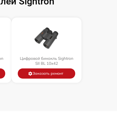
ей Sightron
on
Цифровой бинокль Sightron
SII BL 10x42
Заказать ремонт