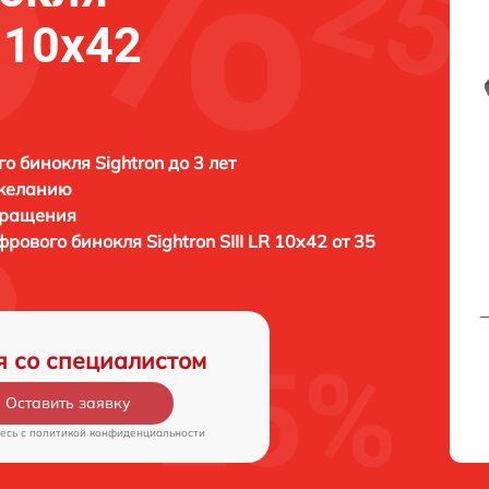
R 10x42
о бинокля Sightron до 3 лет
 желанию
бращения
фрового бинокля
Sightron SIII LR 10x42 от 35
я со специалистом
Оставить заявку
есь c
политикой конфиденциальности