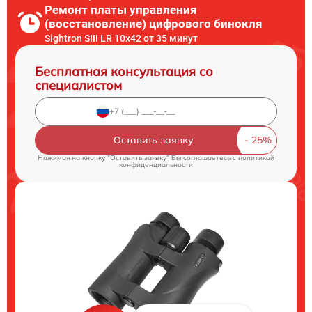
Ремонт платы управления
(восстановление) цифрового бинокля
Sightron SIII LR 10x42 от 35 минут
Бесплатная консультация со
специалистом
Оставить заявку
Нажимая на кнопку "Оставить заявку" Вы соглашаетесь c
политикой
конфиденциальности