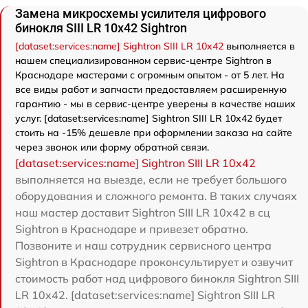
Замена микросхемы усилителя цифрового
бинокля SIII LR 10x42 Sightron
[dataset:services:name] Sightron SIII LR 10x42
выполняется в
нашем специализированном сервис-центре Sightron в
Краснодаре мастерами с огромным опытом - от 5 лет. На
все виды работ и запчасти предоставляем расширенную
гарантию - мы в сервис-центре уверены в качестве наших
услуг. [dataset:services:name] Sightron SIII LR 10x42 будет
стоить на -15% дешевле при оформлении заказа на сайте
через звонок или форму обратной связи.
[dataset:services:name] Sightron SIII LR 10x42
выполняется на выезде, если не требует большого
оборудования и сложного ремонта. В таких случаях
наш мастер доставит Sightron SIII LR 10x42 в сц
Sightron в Краснодаре и привезет обратно.
Позвоните и наш сотрудник сервисного центра
Sightron в Краснодаре проконсультирует и озвучит
стоимость работ над цифрового бинокля Sightron SIII
LR 10x42. [dataset:services:name] Sightron SIII LR