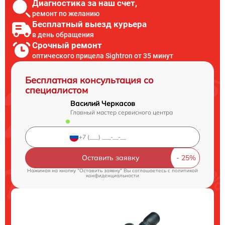
Диагностика за наш счет,
ремонт по желанию
Бесплатный выезд курьера
в день обращения
Срочный ремонт
оптического прицела Sightron от 35 минут
Бесплатная консультация со
специалистом
Василий Черкасов
Главный мастер сервисного центра
Оставить заявку
Нажимая на кнопку "Оставить заявку" Вы соглашаетесь c
политикой
конфиденциальности