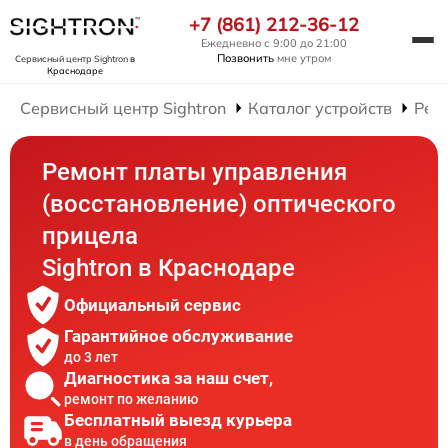
+7 (861) 212-36-12
Ежедневно с 9:00 до 21:00
Позвонить
мне утром
Сервисный центр Sightron
в
Краснодаре
Сервисный центр Sightron
Каталог устройств
Рем
Ремонт платы управления
(восстановление) оптического
прицела
Sightron в Краснодаре
Официальный сервис
Гарантийное обслуживание
до 3 лет
Диагностика за наш счет,
ремонт по желанию
Бесплатный выезд курьера
в день обращения