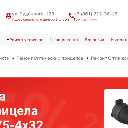
ул. Будённого, 123
+7 (861) 212-36-12
Адрес сервисного центра Sightron
Горячая линия
Ремонт устройств
Цена ремонта
Вакансии
Контакт
йств
Ремонт Оптических прицелов
Ремонт Оптическ
а
рицела
,75-4x32