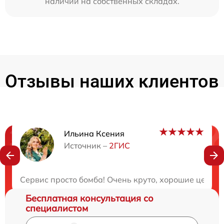
наличии на собственных складах.
Отзывы наших клиентов
Ильина Ксения
Нужна консультация?
Источник –
2ГИС
Закажите бесплатную консультацию
Сервис просто бомба! Очень круто, хорошие цены и
Бесплатная консультация со
специалистом