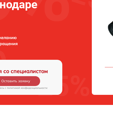
снодаре
 желанию
бращения
я со специалистом
Оставить заявку
есь c
политикой конфиденциальности